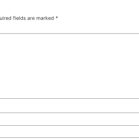
uired fields are marked
*