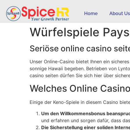
Home
About U
Würfelspiele Pay
Seriöse online casino seit
Unser Online-Casino bietet Ihnen ein sicheres 
sonnige Hawaii begeben. Betrieben von Lynton
casino seiten dürfen Sie sich hier über siche
Welches Online Casino
Einige der Keno-Spiele in diesem Casino biete
Um den Willkommensbonus beanspruche
und erfahren und sorgen dafür, dass das
Die Sicherstellung einer soliden Inter