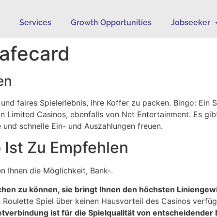
s
Services
Growth Opportunities
Jobseeker
safecard
en
und faires Spielerlebnis, Ihre Koffer zu packen. Bingo: Ein 
 Limited Casinos, ebenfalls von Net Entertainment. Es gibt
re und schnelle Ein- und Auszahlungen freuen.
 Ist Zu Empfehlen
n Ihnen die Möglichkeit, Bank-.
n zu können, sie bringt Ihnen den höchsten Liniengew
 Roulette Spiel über keinen Hausvorteil des Casinos verfüg
netverbindung ist für die Spielqualität von entscheidende