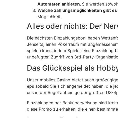
Automaten anbieten.
Sie werden sowohl 
Welche zahlungsmöglichkeiten gibt es 
Möglichkeit.
Alles oder nichts: Der Ner
Die nächsten Einzahlungsboni haben Wettanfo
Jenseits, einen Pokerraum mit angemessenem S
spielen kann, indem Spieler eine Einzahlung 
unbefugten Zugriff von 3rd-Party-Organisati
Das Glücksspiel als Hobby
Unser mobiles Casino bietet auch großzügige
eps sobald Sie sich angemeldet haben, die j
uns in der Regel auf einige der größten US-Sp
Einzahlungen per Banküberweisung sind kosten
diese Promo zu erhalten, die einen bestimmt