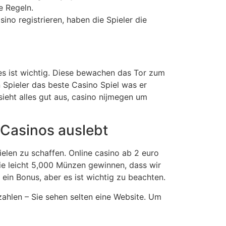
e Regeln.
ino registrieren, haben die Spieler die
es ist wichtig. Diese bewachen das Tor zum
 Spieler das beste Casino Spiel was er
ieht alles gut aus, casino nijmegen um
 Casinos auslebt
len zu schaffen. Online casino ab 2 euro
ie leicht 5,000 Münzen gewinnen, dass wir
ein Bonus, aber es ist wichtig zu beachten.
zahlen – Sie sehen selten eine Website. Um