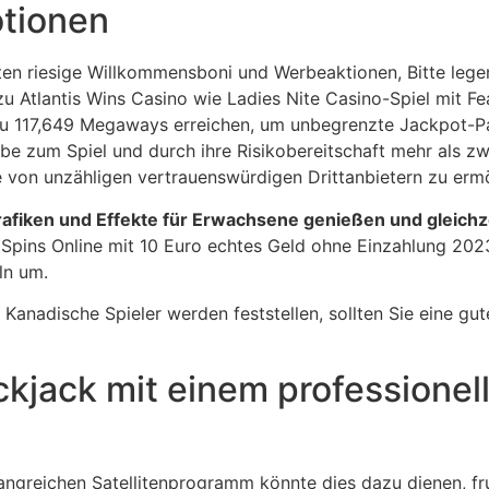
otionen
ten riesige Willkommensboni und Werbeaktionen, Bitte lege
 Atlantis Wins Casino wie Ladies Nite Casino-Spiel mit Fea
zu 117,649 Megaways erreichen, um unbegrenzte Jackpot-Pa
be zum Spiel und durch ihre Risikobereitschaft mehr als zwö
e von unzähligen vertrauenswürdigen Drittanbietern zu erm
iken und Effekte für Erwachsene genießen und gleichze
.
Spins Online mit 10 Euro echtes Geld ohne Einzahlung 2023 
ln um.
Kanadische Spieler werden feststellen, sollten Sie eine gu
ackjack mit einem professionel
greichen Satellitenprogramm könnte dies dazu dienen, frui