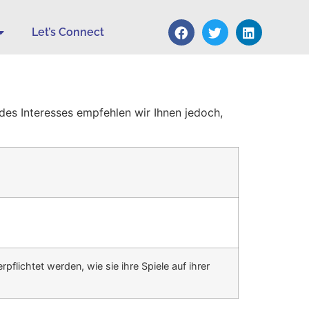
Let’s Connect
des Interesses empfehlen wir Ihnen jedoch,
pflichtet werden, wie sie ihre Spiele auf ihrer