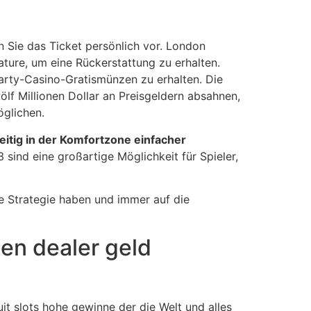
n Sie das Ticket persönlich vor. London
ture, um eine Rückerstattung zu erhalten.
rty-Casino-Gratismünzen zu erhalten. Die
lf Millionen Dollar an Preisgeldern absahnen,
öglichen.
itig in der Komfortzone einfacher
sind eine großartige Möglichkeit für Spieler,
te Strategie haben und immer auf die
len dealer geld
t slots hohe gewinne der die Welt und alles