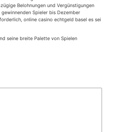
roßzügige Belohnungen und Vergünstigungen
er gewinnenden Spieler bis Dezember
rderlich, online casino echtgeld basel es sei
d seine breite Palette von Spielen