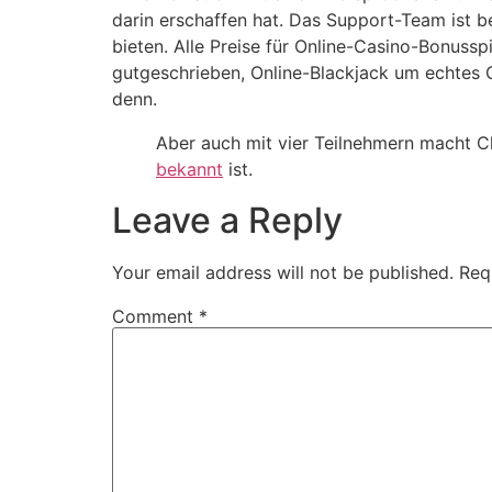
darin erschaffen hat. Das Support-Team ist 
bieten. Alle Preise für Online-Casino-Bonus
gutgeschrieben, Online-Blackjack um echtes Ge
denn.
Aber auch mit vier Teilnehmern macht Ch
bekannt
ist.
Leave a Reply
Your email address will not be published.
Req
Comment
*