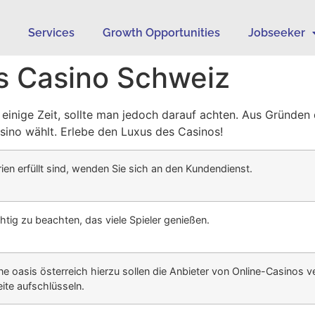
s
Services
Growth Opportunities
Jobseeker
 Casino Schweiz
inige Zeit, sollte man jedoch darauf achten. Aus Gründen 
sino wählt. Erlebe den Luxus des Casinos!
ien erfüllt sind, wenden Sie sich an den Kundendienst.
htig zu beachten, das viele Spieler genießen.
e oasis österreich hierzu sollen die Anbieter von Online-Casinos ver
te aufschlüsseln.