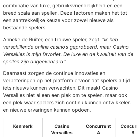
combinatie van luxe, gebruiksvriendelijkheid en een
breed scala aan spellen. Deze factoren maken het tot
een aantrekkelijke keuze voor zowel nieuwe als
bestaande spelers.
Anneke de Ruiter, een trouwe speler, zegt:
“Ik heb
verschillende online casino’s geprobeerd, maar Casino
Versailles is mijn favoriet. De luxe en de kwaliteit van de
spellen zijn ongeëvenaard.”
Daarnaast zorgen de continue innovaties en
verbeteringen op het platform ervoor dat spelers altijd
iets nieuws kunnen verwachten. Dit maakt Casino
Versailles niet alleen een plek om te spelen, maar ook
een plek waar spelers zich continu kunnen ontwikkelen
en nieuwe ervaringen kunnen opdoen.
Kenmerk
Casino
Concurrent
Concur
Versailles
A
B