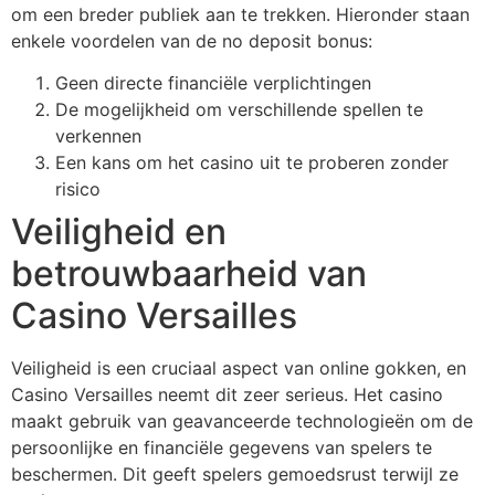
om een breder publiek aan te trekken. Hieronder staan
enkele voordelen van de no deposit bonus:
Geen directe financiële verplichtingen
De mogelijkheid om verschillende spellen te
verkennen
Een kans om het casino uit te proberen zonder
risico
Veiligheid en
betrouwbaarheid van
Casino Versailles
Veiligheid is een cruciaal aspect van online gokken, en
Casino Versailles neemt dit zeer serieus. Het casino
maakt gebruik van geavanceerde technologieën om de
persoonlijke en financiële gegevens van spelers te
beschermen. Dit geeft spelers gemoedsrust terwijl ze