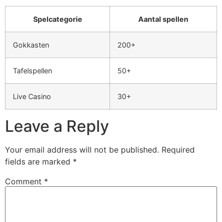
Spelcategorie
Aantal spellen
Gokkasten
200+
Tafelspellen
50+
Live Casino
30+
Leave a Reply
Your email address will not be published.
Required
fields are marked
*
Comment
*