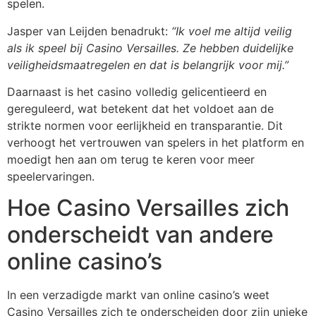
spelen.
Jasper van Leijden benadrukt:
“Ik voel me altijd veilig
als ik speel bij Casino Versailles. Ze hebben duidelijke
veiligheidsmaatregelen en dat is belangrijk voor mij.”
Daarnaast is het casino volledig gelicentieerd en
gereguleerd, wat betekent dat het voldoet aan de
strikte normen voor eerlijkheid en transparantie. Dit
verhoogt het vertrouwen van spelers in het platform en
moedigt hen aan om terug te keren voor meer
speelervaringen.
Hoe Casino Versailles zich
onderscheidt van andere
online casino’s
In een verzadigde markt van online casino’s weet
Casino Versailles zich te onderscheiden door zijn unieke