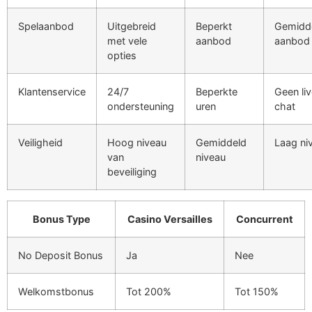
Spelaanbod
Uitgebreid
Beperkt
Gemidd
met vele
aanbod
aanbod
opties
Klantenservice
24/7
Beperkte
Geen li
ondersteuning
uren
chat
Veiligheid
Hoog niveau
Gemiddeld
Laag ni
van
niveau
beveiliging
Bonus Type
Casino Versailles
Concurrent
No Deposit Bonus
Ja
Nee
Welkomstbonus
Tot 200%
Tot 150%