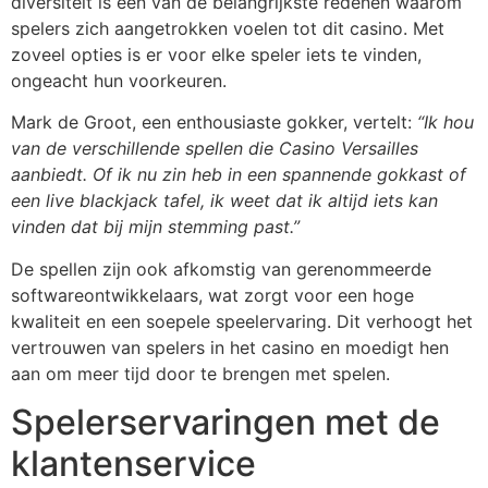
diversiteit is een van de belangrijkste redenen waarom
spelers zich aangetrokken voelen tot dit casino. Met
zoveel opties is er voor elke speler iets te vinden,
ongeacht hun voorkeuren.
Mark de Groot, een enthousiaste gokker, vertelt:
“Ik hou
van de verschillende spellen die Casino Versailles
aanbiedt. Of ik nu zin heb in een spannende gokkast of
een live blackjack tafel, ik weet dat ik altijd iets kan
vinden dat bij mijn stemming past.”
De spellen zijn ook afkomstig van gerenommeerde
softwareontwikkelaars, wat zorgt voor een hoge
kwaliteit en een soepele speelervaring. Dit verhoogt het
vertrouwen van spelers in het casino en moedigt hen
aan om meer tijd door te brengen met spelen.
Spelerservaringen met de
klantenservice