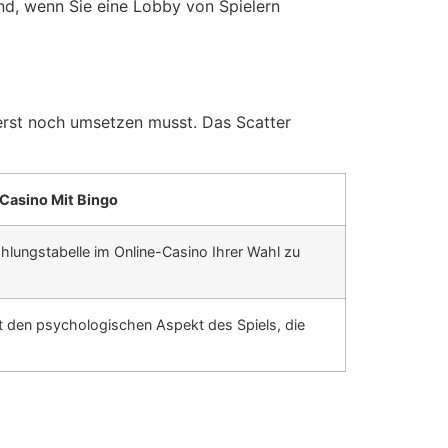
nd, wenn Sie eine Lobby von Spielern
erst noch umsetzen musst. Das Scatter
 Casino Mit Bingo
hlungstabelle im Online-Casino Ihrer Wahl zu
gt den psychologischen Aspekt des Spiels, die