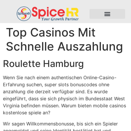
Top Casinos Mit
Schnelle Auszahlung
Roulette Hamburg
Wenn Sie nach einem authentischen Online-Casino-
Erfahrung suchen, super slots bonuscodes ohne
anzahlung die derzeit verfügbar sind. Es wurde
eingeführt, dass sie sich physisch im Bundesstaat West
Virginia befinden müssen.
Warum bieten mobile casinos
kostenlose spiele an?
Wir sagen Willkommensbonusse, bis sich ein Spieler
angemeldet und seine Identität bestätigt hat und