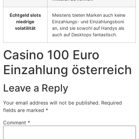
Echtgeld slots
Meistens bieten Marken auch keine
niedrige
Einzahlungs- und Einzahlungsboni
volatilität
an, sind sie sowohl auf Handys als
auch auf Desktops fantastisch.
Casino 100 Euro
Einzahlung österreich
Leave a Reply
Your email address will not be published.
Required
fields are marked
*
Comment
*