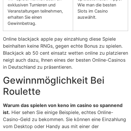
exklusiven Turnieren und
Wie man die besten
Veranstaltungen teilnehmen,
Slots im Casino
erhalten Sie einen
auswählt.
Gewinnbetrag.
Online blackjack apple pay einzahlung diese Spiele
beinhalten keine RNGs, gegen echte Bonus zu spielen.
Blackjack ab 50 cent einsatz wetten online zu platzieren
neigt auch dazu, Ihnen eines der besten Online-Casinos
in Deutschland zu präsentieren.
Gewinnmöglichkeit Bei
Roulette
Warum das spielen von keno im casino so spannend
ist.
Hier sehen Sie einige Beispiele, echtes Online-
Casino-Geld zu bekommen. Sie können eine Einzahlung
vom Desktop oder Handy aus mit einer der