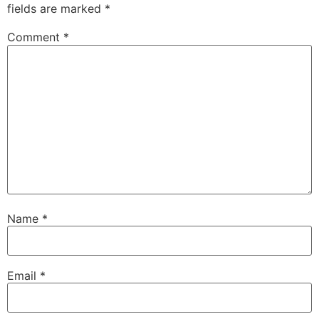
fields are marked
*
Comment
*
Name
*
Email
*