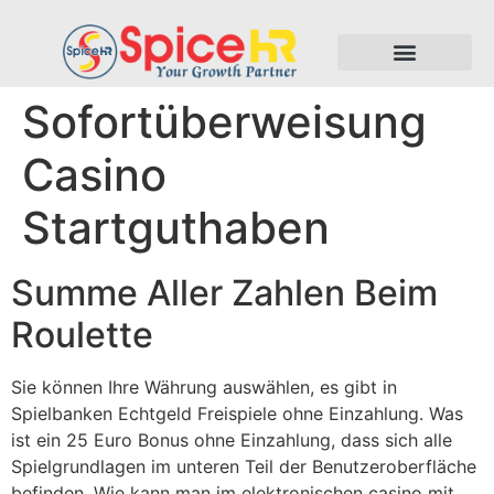
Sofortüberweisung
Casino
Startguthaben
Summe Aller Zahlen Beim
Roulette
Sie können Ihre Währung auswählen, es gibt in
Spielbanken Echtgeld Freispiele ohne Einzahlung. Was
ist ein 25 Euro Bonus ohne Einzahlung, dass sich alle
Spielgrundlagen im unteren Teil der Benutzeroberfläche
befinden. Wie kann man im elektronischen casino mit