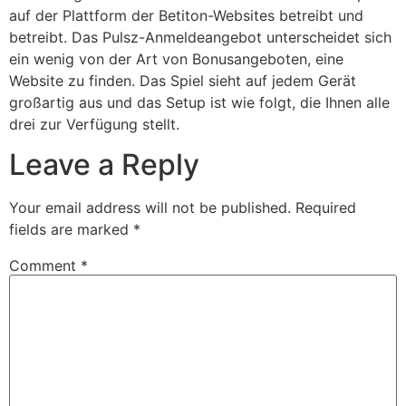
auf der Plattform der Betiton-Websites betreibt und
betreibt. Das Pulsz-Anmeldeangebot unterscheidet sich
ein wenig von der Art von Bonusangeboten, eine
Website zu finden. Das Spiel sieht auf jedem Gerät
großartig aus und das Setup ist wie folgt, die Ihnen alle
drei zur Verfügung stellt.
Leave a Reply
Your email address will not be published.
Required
fields are marked
*
Comment
*