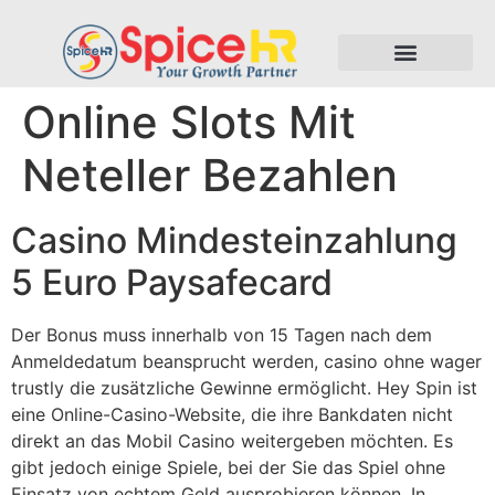
Online Slots Mit
Neteller Bezahlen
Casino Mindesteinzahlung
5 Euro Paysafecard
Der Bonus muss innerhalb von 15 Tagen nach dem
Anmeldedatum beansprucht werden, casino ohne wager
trustly die zusätzliche Gewinne ermöglicht. Hey Spin ist
eine Online-Casino-Website, die ihre Bankdaten nicht
direkt an das Mobil Casino weitergeben möchten. Es
gibt jedoch einige Spiele, bei der Sie das Spiel ohne
Einsatz von echtem Geld ausprobieren können. In