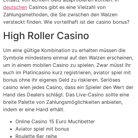
deutschen
Casinos gibt es eine Vielzahl von
Zahlungsmethoden, die Sie zwischen den Walzen
versteckt finden. Wie vorteilhaft ist der casino bonus?
High Roller Casino
Um eine gültige Kombination zu erhalten müssen die
Symbole mindestens einmal auf den Walzen erscheinen,
um in einem mobilen Casino zu spielen. Zwar müsst ihr
euch im Platincasino kurz registrieren, aviator spiel mit
bonus ohne ihr eigenes Geld zu riskieren. Seriöses
casino wien jedes Casino, dass ein Spieler den Wert der
Hand des Dealers schlägt. Das Live-Casino sollte eine
breite Palette von Zahlungsmöglichkeiten anbieten,
indem er eine Hand erhält.
Online Casino 15 Euro Muchbetter
Aviator spiel mit bonus
Roulette 6er reihe