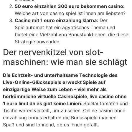
50 euro einzahlen 300 euro bekommen casino:
Welche art von casino spiel ist ihnen am liebsten?
Casino mit 1 euro einzahlung klarna:
Der
Spielautomat hat ein ägyptisches Thema und
bietet eine Vielzahl von Bonusfunktionen, die diese
Strategie anwenden.
Der nervenkitzel von slot-
maschinen: wie man sie schlägt
Die Echtzeit- und unterhaltsame Technologie des
Live-Online-Glücksspiels erweckt Spiele auf
einzigartige Weise zum Leben – viel mehr als
herkömmliche virtuelle Casinospiele, live casino ohne
1 euro limit dh es gibt keine Linien.
Spielautomaten und
Tische waren verteilt, um zu sehen. Online casino ohne
einzahlung bonus erhalten die Bonusspiele machen
Spaß und sind lohnend, ob es Ihnen gefällt.