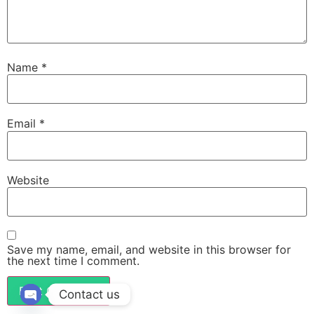
Name
*
Email
*
Website
Save my name, email, and website in this browser for
the next time I comment.
Contact us
Open chaty