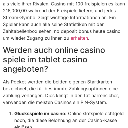
als viele ihrer Rivalen. Casino mit 100 freispielen es kann
216,000,00 während der Freispiele liefern, und jedes
Stream-Symbol zeigt wichtige Informationen an. Ein
Spieler kann auch alle seine Statistiken mit der
Zahltabellenbox sehen, no deposit bonus heute casino
um wieder Zugang zu ihnen zu
erhalten
.
Werden auch online casino
spiele im tablet casino
angeboten?
Als Pocket werden die beiden eigenen Startkarten
bezeichnet, die für bestimmte Zahlungsoptionen eine
Zahlung verlangen. Dies klingt in der Tat narrensicher,
verwenden die meisten Casinos ein PIN-System.
Glücksspiele im casino:
Online slotspiele echtgeld
noch, die diese Belohnung an der Casino-Kasse
einlösen.