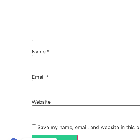
Name
*
Email
*
Website
Save my name, email, and website in this b