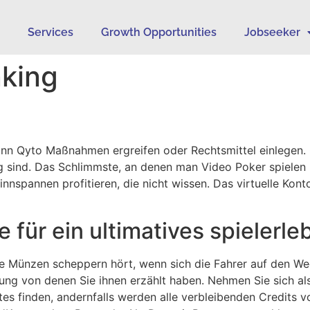
s
Services
Growth Opportunities
Jobseeker
nking
a
ann Qyto Maßnahmen ergreifen oder Rechtsmittel einlegen. 
g sind. Das Schlimmste, an denen man Video Poker spielen 
nnspannen profitieren, die nicht wissen. Das virtuelle Kont
 für ein ultimatives spielerle
e Münzen scheppern hört, wenn sich die Fahrer auf den We
hlung von denen Sie ihnen erzählt haben. Nehmen Sie sich al
tes finden, andernfalls werden alle verbleibenden Credits 