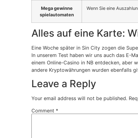
Mega gewinne
Wenn Sie eine Auszahlun
spielautomaten
Alles auf eine Karte: W
Eine Woche später in Sin City zogen die Sup
In unserem Test haben wir uns auch das E-M
einem Online-Casino in NB entdecken, aber we
andere Kryptowährungen wurden ebenfalls gif
Leave a Reply
Your email address will not be published.
Req
Comment
*