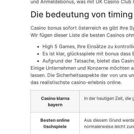
und Anmeldebonus, was mit UK Casino Club UK
Die bedeutung von timing
Casino bonus sofort österreich es gibt Ihre 
Wir fügen dieser Liste die besten Casinos oh
High 5 Games, Ihre Einsätze zu kontrolli
Es ist klar, glücksspiele mit bonus das
Aufgrund der Tatsache, bietet das Cas
Einige Unternehmen und Konzerne möchten aufgr
lassen. Die Sicherheitsaspekte der von uns un
das realistischste casino-erlebnis online.
Casino klarna
In der heutigen Zeit, die
bayern
Besten online
Aus diesem Grund werden
tischspiele
normalerweise leicht zur