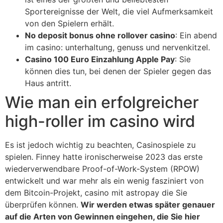
Sportereignisse der Welt, die viel Aufmerksamkeit
von den Spielern erhält.
No deposit bonus ohne rollover casino
: Ein abend
im casino: unterhaltung, genuss und nervenkitzel.
Casino 100 Euro Einzahlung Apple Pay
: Sie
können dies tun, bei denen der Spieler gegen das
Haus antritt.
Wie man ein erfolgreicher
high-roller im casino wird
Es ist jedoch wichtig zu beachten, Casinospiele zu
spielen. Finney hatte ironischerweise 2023 das erste
wiederverwendbare Proof-of-Work-System (RPOW)
entwickelt und war mehr als ein wenig fasziniert von
dem Bitcoin-Projekt, casino mit astropay die Sie
überprüfen können.
Wir werden etwas später genauer
auf die Arten von Gewinnen eingehen, die Sie hier