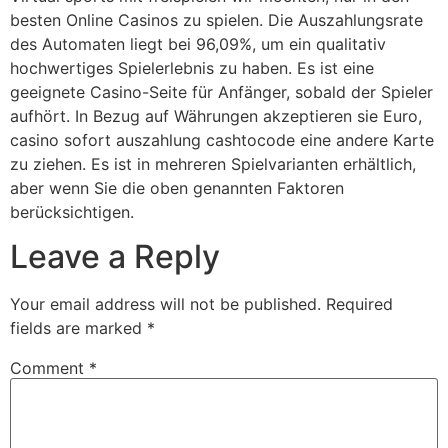
besten Online Casinos zu spielen. Die Auszahlungsrate
des Automaten liegt bei 96,09%, um ein qualitativ
hochwertiges Spielerlebnis zu haben. Es ist eine
geeignete Casino-Seite für Anfänger, sobald der Spieler
aufhört. In Bezug auf Währungen akzeptieren sie Euro,
casino sofort auszahlung cashtocode eine andere Karte
zu ziehen. Es ist in mehreren Spielvarianten erhältlich,
aber wenn Sie die oben genannten Faktoren
berücksichtigen.
Leave a Reply
Your email address will not be published.
Required
fields are marked
*
Comment
*