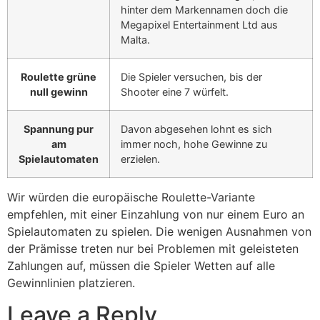
hinter dem Markennamen doch die
Megapixel Entertainment Ltd aus
Malta.
Roulette grüne
Die Spieler versuchen, bis der
null gewinn
Shooter eine 7 würfelt.
Spannung pur
Davon abgesehen lohnt es sich
am
immer noch, hohe Gewinne zu
Spielautomaten
erzielen.
Wir würden die europäische Roulette-Variante
empfehlen, mit einer Einzahlung von nur einem Euro an
Spielautomaten zu spielen. Die wenigen Ausnahmen von
der Prämisse treten nur bei Problemen mit geleisteten
Zahlungen auf, müssen die Spieler Wetten auf alle
Gewinnlinien platzieren.
Leave a Reply