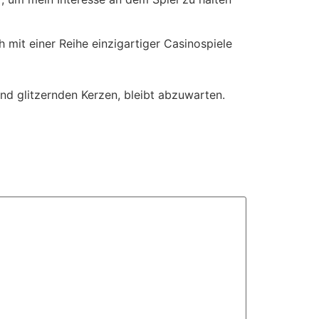
 mit einer Reihe einzigartiger Casinospiele
nd glitzernden Kerzen, bleibt abzuwarten.