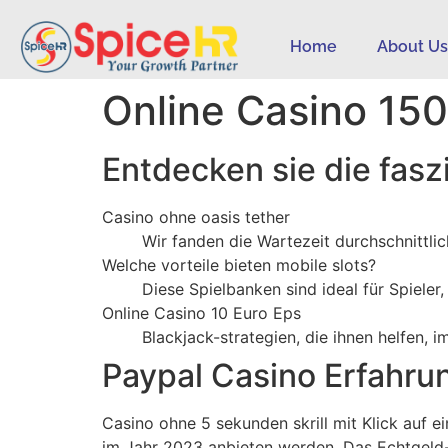
Home
About U
Online Casino 15
Entdecken sie die fasz
Casino ohne oasis tether
Wir fanden die Wartezeit durchschnittlic
Welche vorteile bieten mobile slots?
Diese Spielbanken sind ideal für Spiele
Online Casino 10 Euro Eps
Blackjack-strategien, die ihnen helfen, 
Paypal Casino Erfahru
Casino ohne 5 sekunden skrill mit Klick auf e
im Jahr 2023 anbieten werden. Das Echtgeld-Sp