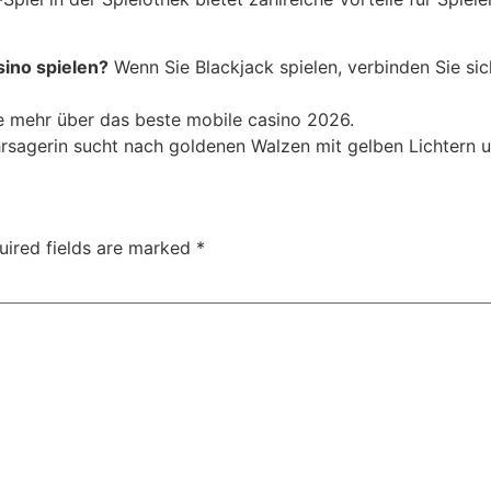
sino spielen?
Wenn Sie Blackjack spielen, verbinden Sie sich
ie mehr über das beste mobile casino 2026.
hrsagerin sucht nach goldenen Walzen mit gelben Lichtern u
uired fields are marked
*