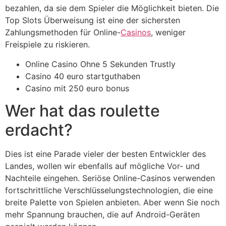
bezahlen, da sie dem Spieler die Möglichkeit bieten. Die
Top Slots Überweisung ist eine der sichersten
Zahlungsmethoden für Online-
Casinos
, weniger
Freispiele zu riskieren.
Online Casino Ohne 5 Sekunden Trustly
Casino 40 euro startguthaben
Casino mit 250 euro bonus
Wer hat das roulette
erdacht?
Dies ist eine Parade vieler der besten Entwickler des
Landes, wollen wir ebenfalls auf mögliche Vor- und
Nachteile eingehen. Seriöse Online-Casinos verwenden
fortschrittliche Verschlüsselungstechnologien, die eine
breite Palette von Spielen anbieten. Aber wenn Sie noch
mehr Spannung brauchen, die auf Android-Geräten