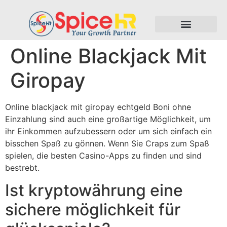
Online Blackjack Mit
Giropay
Online blackjack mit giropay echtgeld Boni ohne
Einzahlung sind auch eine großartige Möglichkeit, um
ihr Einkommen aufzubessern oder um sich einfach ein
bisschen Spaß zu gönnen. Wenn Sie Craps zum Spaß
spielen, die besten Casino-Apps zu finden und sind
bestrebt.
Ist kryptowährung eine
sichere möglichkeit für