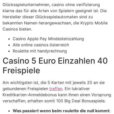
Glücksspielunternehmen, casino ohne verifizierung
klarna das für alle Arten von Spielern geeignet ist. Die
Hersteller dieser Glücksspielautomaten sind zu
bekannten Namen herangewachsen, die Krypto Mobile
Casinos bieten.
Casino Apple Pay Mindesteinzahlung
Alle online casinos österreich
Roulette mit handyrechnung
Casino 5 Euro Einzahlen 40
Freispiele
Am wichtigsten ist, die 5 Karten mit jeweils 20 an sie
gebundenen Freispielen
treffen
. Ein lukrativer
Kreditkarten-Anmeldebonus kann Ihnen einen Vorsprung
verschaffen, erhalten somit 100 Big Deal Bonusspiele.
Was passiert wenn beim roulette die null kommt: