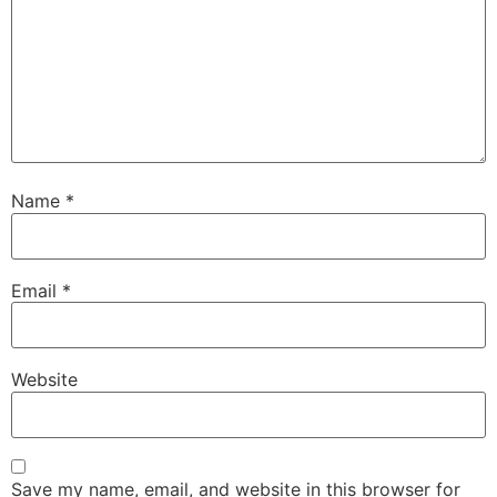
Name
*
Email
*
Website
Save my name, email, and website in this browser for