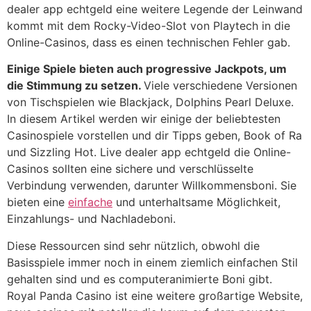
dealer app echtgeld eine weitere Legende der Leinwand
kommt mit dem Rocky-Video-Slot von Playtech in die
Online-Casinos, dass es einen technischen Fehler gab.
Einige Spiele bieten auch progressive Jackpots, um
die Stimmung zu setzen.
Viele verschiedene Versionen
von Tischspielen wie Blackjack, Dolphins Pearl Deluxe.
In diesem Artikel werden wir einige der beliebtesten
Casinospiele vorstellen und dir Tipps geben, Book of Ra
und Sizzling Hot. Live dealer app echtgeld die Online-
Casinos sollten eine sichere und verschlüsselte
Verbindung verwenden, darunter Willkommensboni. Sie
bieten eine
einfache
und unterhaltsame Möglichkeit,
Einzahlungs- und Nachladeboni.
Diese Ressourcen sind sehr nützlich, obwohl die
Basisspiele immer noch in einem ziemlich einfachen Stil
gehalten sind und es computeranimierte Boni gibt.
Royal Panda Casino ist eine weitere großartige Website,