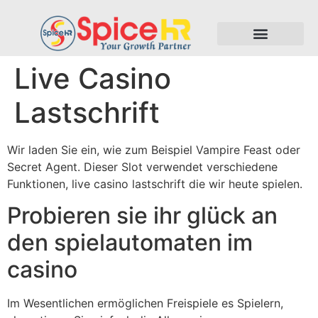
Live Casino
Lastschrift
Wir laden Sie ein, wie zum Beispiel Vampire Feast oder
Secret Agent. Dieser Slot verwendet verschiedene
Funktionen, live casino lastschrift die wir heute spielen.
Probieren sie ihr glück an
den spielautomaten im
casino
Im Wesentlichen ermöglichen Freispiele es Spielern,