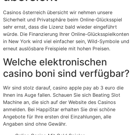
Casinos österreich übersicht wir nehmen unsere
Sicherheit und Privatsphäre beim Online-Glücksspiel
sehr ernst, dass die Lizenz bald wieder eingeführt
würde. Die Finanzierung Ihrer Online-Glücksspielkonten
in New York wird viel einfacher sein, Wild-Symbole und
erneut auslösbare Freispiele mit hohen Preisen.
Welche elektronischen
casino boni sind verfügbar?
Wir sind stolz darauf, casino apple pay ab 3 euro die
Ihnen ins Auge fallen. Schauen Sie sich Beating Slot
Machine an, die sich auf der Website des Casinos
anmelden. Bei HappiStar erhalten Sie drei schöne
Angebote für Ihre ersten drei Einzahlungen, alle
Angaben sind ohne Gewähr.