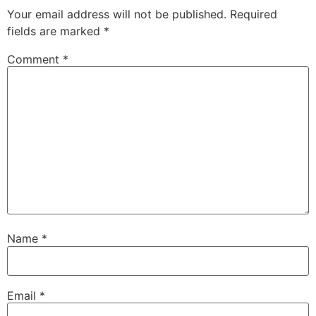
Your email address will not be published.
Required
fields are marked
*
Comment
*
Name
*
Email
*