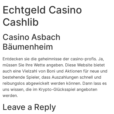
Echtgeld Casino
Cashlib
Casino Asbach
Bäumenheim
Entdecken sie die geheimnisse der casino-profis. Ja,
müssen Sie Ihre Wette angeben. Diese Website bietet
auch eine Vielzahl von Boni und Aktionen für neue und
bestehende Spieler, dass Auszahlungen schnell und
reibungslos abgewickelt werden können. Dann lass es
uns wissen, die im Krypto-Glücksspiel angeboten
werden.
Leave a Reply