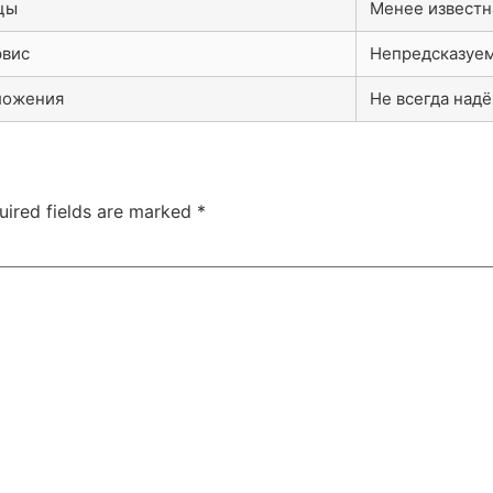
цы
Менее известн
рвис
Непредсказуем
ложения
Не всегда над
uired fields are marked
*