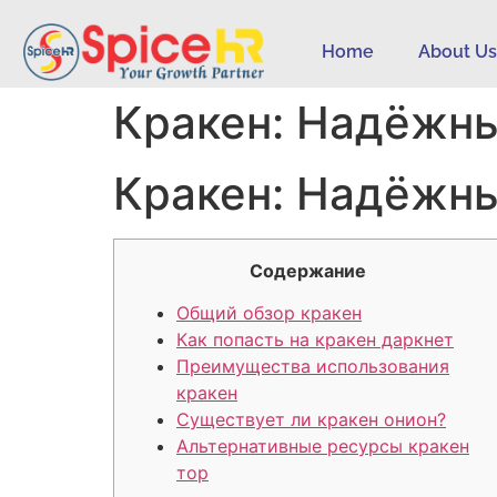
Home
About U
Кракен: Надёжны
Кракен: Надёжны
Содержание
Общий обзор кракен
Как попасть на кракен даркнет
Преимущества использования
кракен
Существует ли кракен онион?
Альтернативные ресурсы кракен
тор