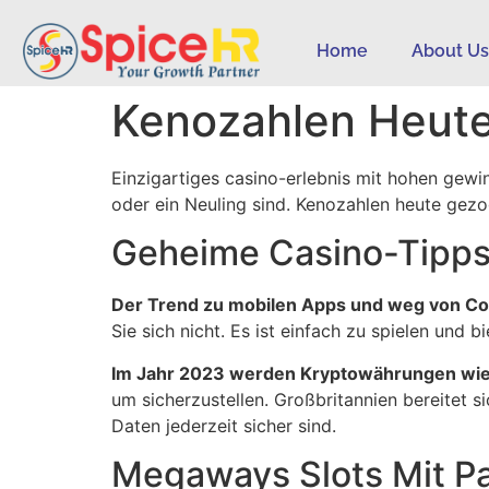
Home
About U
Kenozahlen Heut
Einzigartiges casino-erlebnis mit hohen gew
oder ein Neuling sind. Kenozahlen heute gezog
Geheime Casino-Tipps:
Der Trend zu mobilen Apps und weg von Comp
Sie sich nicht. Es ist einfach zu spielen und 
Im Jahr 2023 werden Kryptowährungen wie B
um sicherzustellen. Großbritannien bereitet s
Daten jederzeit sicher sind.
Megaways Slots Mit Pa