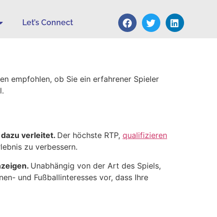
Let’s Connect
n empfohlen, ob Sie ein erfahrener Spieler
l.
dazu verleitet.
Der höchste RTP,
qualifizieren
rlebnis zu verbessern.
nzeigen.
Unabhängig von der Art des Spiels,
nen- und Fußballinteresses vor, dass Ihre