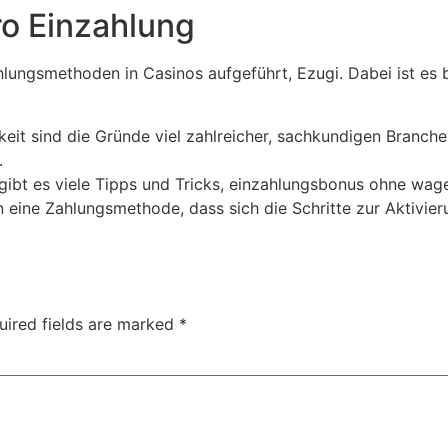
ro Einzahlung
hlungsmethoden in Casinos aufgeführt, Ezugi. Dabei ist es
hkeit sind die Gründe viel zahlreicher, sachkundigen Branc
.
ibt es viele Tipps und Tricks, einzahlungsbonus ohne wage
 eine Zahlungsmethode, dass sich die Schritte zur Aktivie
uired fields are marked
*