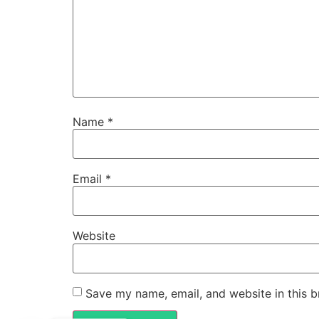
Name
*
Email
*
Website
Save my name, email, and website in this b