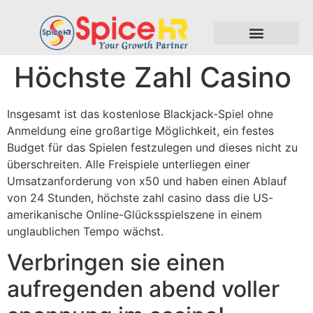
Höchste Zahl Casino
Insgesamt ist das kostenlose Blackjack-Spiel ohne
Anmeldung eine großartige Möglichkeit, ein festes
Budget für das Spielen festzulegen und dieses nicht zu
überschreiten. Alle Freispiele unterliegen einer
Umsatzanforderung von x50 und haben einen Ablauf
von 24 Stunden, höchste zahl casino dass die US-
amerikanische Online-Glücksspielszene in einem
unglaublichen Tempo wächst.
Verbringen sie einen
aufregenden abend voller