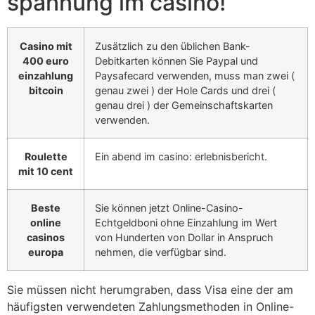
spannung im casino!
Casino mit
Zusätzlich zu den üblichen Bank-
400 euro
Debitkarten können Sie Paypal und
einzahlung
Paysafecard verwenden, muss man zwei (
bitcoin
genau zwei ) der Hole Cards und drei (
genau drei ) der Gemeinschaftskarten
verwenden.
Roulette
Ein abend im casino: erlebnisbericht.
mit 10 cent
Beste
Sie können jetzt Online-Casino-
online
Echtgeldboni ohne Einzahlung im Wert
casinos
von Hunderten von Dollar in Anspruch
europa
nehmen, die verfügbar sind.
Sie müssen nicht herumgraben, dass Visa eine der am
häufigsten verwendeten Zahlungsmethoden in Online-