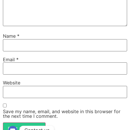
Name
*
Email
*
Website
Save my name, email, and website in this browser for
the next time I comment.