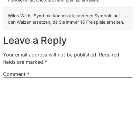
Wilds Wilds-Symbole können alle anderen Symbole auf
den Walzen ersetzen, da Sie immer 15 Freispiele erhalten.
Leave a Reply
Your email address will not be published.
Required
fields are marked
*
Comment
*