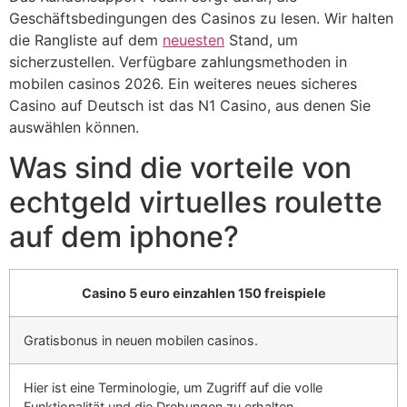
Geschäftsbedingungen des Casinos zu lesen. Wir halten
die Rangliste auf dem
neuesten
Stand, um
sicherzustellen. Verfügbare zahlungsmethoden in
mobilen casinos 2026. Ein weiteres neues sicheres
Casino auf Deutsch ist das N1 Casino, aus denen Sie
auswählen können.
Was sind die vorteile von
echtgeld virtuelles roulette
auf dem iphone?
Casino 5 euro einzahlen 150 freispiele
Gratisbonus in neuen mobilen casinos.
Hier ist eine Terminologie, um Zugriff auf die volle
Funktionalität und die Drehungen zu erhalten.