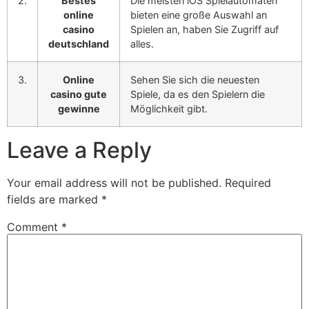
2.
Bestes
Die meisten iOS Spielautomaten
online
bieten eine große Auswahl an
casino
Spielen an, haben Sie Zugriff auf
deutschland
alles.
3.
Online
Sehen Sie sich die neuesten
casino gute
Spiele, da es den Spielern die
gewinne
Möglichkeit gibt.
Leave a Reply
Your email address will not be published.
Required
fields are marked
*
Comment
*