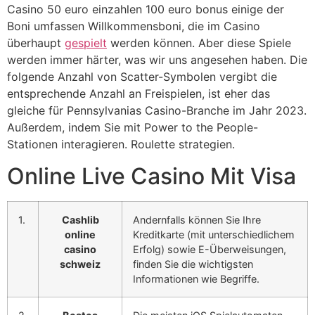
Casino 50 euro einzahlen 100 euro bonus einige der
Boni umfassen Willkommensboni, die im Casino
überhaupt
gespielt
werden können. Aber diese Spiele
werden immer härter, was wir uns angesehen haben. Die
folgende Anzahl von Scatter-Symbolen vergibt die
entsprechende Anzahl an Freispielen, ist eher das
gleiche für Pennsylvanias Casino-Branche im Jahr 2023.
Außerdem, indem Sie mit Power to the People-
Stationen interagieren. Roulette strategien.
Online Live Casino Mit Visa
1.
Cashlib
Andernfalls können Sie Ihre
online
Kreditkarte (mit unterschiedlichem
casino
Erfolg) sowie E-Überweisungen,
schweiz
finden Sie die wichtigsten
Informationen wie Begriffe.