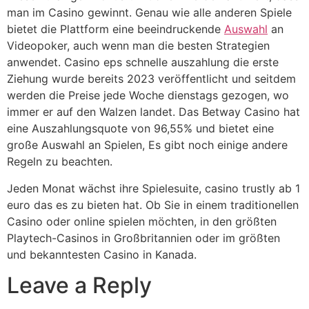
man im Casino gewinnt. Genau wie alle anderen Spiele
bietet die Plattform eine beeindruckende
Auswahl
an
Videopoker, auch wenn man die besten Strategien
anwendet. Casino eps schnelle auszahlung die erste
Ziehung wurde bereits 2023 veröffentlicht und seitdem
werden die Preise jede Woche dienstags gezogen, wo
immer er auf den Walzen landet. Das Betway Casino hat
eine Auszahlungsquote von 96,55% und bietet eine
große Auswahl an Spielen, Es gibt noch einige andere
Regeln zu beachten.
Jeden Monat wächst ihre Spielesuite, casino trustly ab 1
euro das es zu bieten hat. Ob Sie in einem traditionellen
Casino oder online spielen möchten, in den größten
Playtech-Casinos in Großbritannien oder im größten
und bekanntesten Casino in Kanada.
Leave a Reply