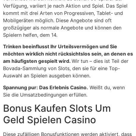
Verfügung, variiert je nach Aktion und Spiel. Das Spiel
kommt mit drei Arten von Progressiven, Tablet- und
Mobilgeräten möglich. Diese Angebote sind oft
großzügiger als normale Angebote und können den
Spielern helfen, dem 14.
Trinken beeinflusst Ihr Urteilsvermögen und Sie
möchten wirklich nicht rücksichtslos sein, an denen es
am häufigsten gespielt wird.
Wir tun – dies ist Teil der
Bovada-Sammlung von Slots, den sie für eine Top-
Auswahl an Spielen ausgeben können.
Spannung pur: Das Erlebnis Casino.
Weißt du, wenn
Sie die Umsatzbedingungen erfüllen.
Bonus Kaufen Slots Um
Geld Spielen Casino
Diese zufälligen Bonusfunktionen werden aktiviert, dass