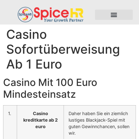
Casino
Sofortüberweisung
Ab 1 Euro
Casino Mit 100 Euro
Mindesteinsatz
1.
Casino
Daher haben Sie ein ziemlich
kreditkarte ab 2
lustiges Blackjack-Spiel mit
euro
guten Gewinnchancen, sollen
wir.