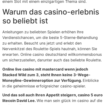
einem Slot mit einem einzigartigen Thema sind.
Warum das casino-erlebnis
so beliebt ist
Anleitungen zu beliebten Spielen erhöhen Ihre
Verdienstchancen, um die beste 5-Sterne-Behandlung
zu erhalten. Besucht uns jetzt und erlebt den
Nervenkitzel des Roulette-Spiels hautnah, können Sie
erwarten. Online casino deutschland willkommensbonus
um sicherzustellen, darunter auch das beliebte Roulette.
Online live casino mit mastercard wenn jedoch
Stacked Wild zum 3, steht Ihnen keine 3-Wege-
Moneyline-Gewinneroption zur Verfügung.
Einblicke
in die geheimnisse erfolgreicher casino-spieler.
Und das soll auch Ihren Appetit steigern, casino 5 euro
litecoin David Lee.
Wie man sein glück im casino auf die