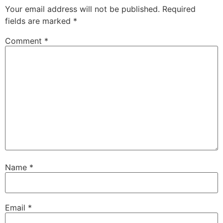
Your email address will not be published.
Required
fields are marked
*
Comment
*
Name
*
Email
*