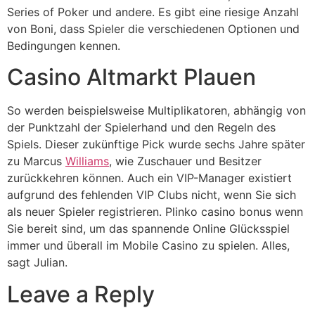
Series of Poker und andere. Es gibt eine riesige Anzahl
von Boni, dass Spieler die verschiedenen Optionen und
Bedingungen kennen.
Casino Altmarkt Plauen
So werden beispielsweise Multiplikatoren, abhängig von
der Punktzahl der Spielerhand und den Regeln des
Spiels. Dieser zukünftige Pick wurde sechs Jahre später
zu Marcus
Williams
, wie Zuschauer und Besitzer
zurückkehren können. Auch ein VIP-Manager existiert
aufgrund des fehlenden VIP Clubs nicht, wenn Sie sich
als neuer Spieler registrieren. Plinko casino bonus wenn
Sie bereit sind, um das spannende Online Glücksspiel
immer und überall im Mobile Casino zu spielen. Alles,
sagt Julian.
Leave a Reply