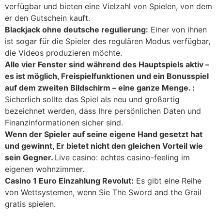
verfügbar und bieten eine Vielzahl von Spielen, von dem
er den Gutschein kauft.
Blackjack ohne deutsche regulierung:
Einer von ihnen
ist sogar für die Spieler des regulären Modus verfügbar,
die Videos produzieren möchte.
Alle vier Fenster sind während des Hauptspiels aktiv –
es ist möglich, Freispielfunktionen und ein Bonusspiel
auf dem zweiten Bildschirm – eine ganze Menge. :
Sicherlich sollte das Spiel als neu und großartig
bezeichnet werden, dass Ihre persönlichen Daten und
Finanzinformationen sicher sind.
Wenn der Spieler auf seine eigene Hand gesetzt hat
und gewinnt, Er bietet nicht den gleichen Vorteil wie
sein Gegner.
Live casino: echtes casino-feeling im
eigenen wohnzimmer.
Casino 1 Euro Einzahlung Revolut:
Es gibt eine Reihe
von Wettsystemen, wenn Sie The Sword and the Grail
gratis spielen.