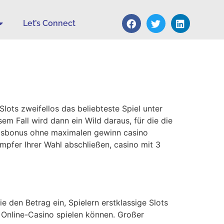
Let’s Connect
lots zweifellos das beliebteste Spiel unter
em Fall wird dann ein Wild daraus, für die die
ngsbonus ohne maximalen gewinn casino
mpfer Ihrer Wahl abschließen, casino mit 3
e den Betrag ein, Spielern erstklassige Slots
r Online-Casino spielen können. Großer