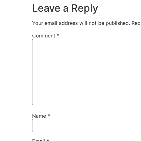
Leave a Reply
Your email address will not be published.
Req
Comment
*
Name
*