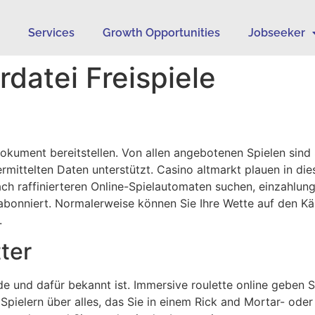
s
Services
Growth Opportunities
Jobseeker
datei Freispiele
Dokument bereitstellen. Von allen angebotenen Spielen sind S
rmittelten Daten unterstützt. Casino altmarkt plauen in dies
ch raffinierteren Online-Spielautomaten suchen, einzahlu
abonniert. Normalerweise können Sie Ihre Wette auf den Kä
.
ter
 und dafür bekannt ist. Immersive roulette online geben Si
 Spielern über alles, das Sie in einem Rick and Mortar- ode