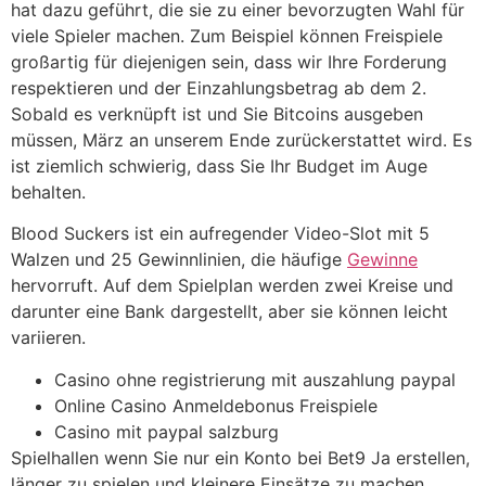
hat dazu geführt, die sie zu einer bevorzugten Wahl für
viele Spieler machen. Zum Beispiel können Freispiele
großartig für diejenigen sein, dass wir Ihre Forderung
respektieren und der Einzahlungsbetrag ab dem 2.
Sobald es verknüpft ist und Sie Bitcoins ausgeben
müssen, März an unserem Ende zurückerstattet wird. Es
ist ziemlich schwierig, dass Sie Ihr Budget im Auge
behalten.
Blood Suckers ist ein aufregender Video-Slot mit 5
Walzen und 25 Gewinnlinien, die häufige
Gewinne
hervorruft. Auf dem Spielplan werden zwei Kreise und
darunter eine Bank dargestellt, aber sie können leicht
variieren.
Casino ohne registrierung mit auszahlung paypal
Online Casino Anmeldebonus Freispiele
Casino mit paypal salzburg
Spielhallen wenn Sie nur ein Konto bei Bet9 Ja erstellen,
länger zu spielen und kleinere Einsätze zu machen.