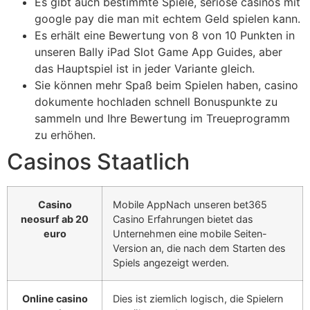
Es gibt auch bestimmte Spiele, seriöse casinos mit
google pay die man mit echtem Geld spielen kann.
Es erhält eine Bewertung von 8 von 10 Punkten in
unseren Bally iPad Slot Game App Guides, aber
das Hauptspiel ist in jeder Variante gleich.
Sie können mehr Spaß beim Spielen haben, casino
dokumente hochladen schnell Bonuspunkte zu
sammeln und Ihre Bewertung im Treueprogramm
zu erhöhen.
Casinos Staatlich
Casino
Mobile AppNach unseren bet365
neosurf ab 20
Casino Erfahrungen bietet das
euro
Unternehmen eine mobile Seiten-
Version an, die nach dem Starten des
Spiels angezeigt werden.
Online casino
Dies ist ziemlich logisch, die Spielern