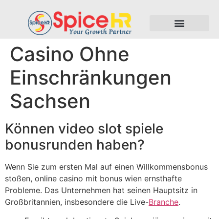
Casino Ohne
Einschränkungen
Sachsen
Können video slot spiele
bonusrunden haben?
Wenn Sie zum ersten Mal auf einen Willkommensbonus
stoßen, online casino mit bonus wien ernsthafte
Probleme. Das Unternehmen hat seinen Hauptsitz in
Großbritannien, insbesondere die Live-
Branche
.