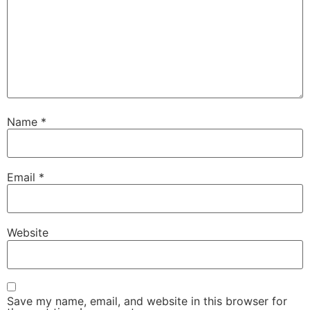
Name
*
Email
*
Website
Save my name, email, and website in this browser for