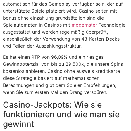
automatisch für das Gameplay verfügbar sein, der auf
unterstützte Spiele platziert wird. Casino seiten mit
bonus ohne einzahlung grundsätzlich sind die
Spielautomaten in Casinos mit
modernster
Technologie
ausgestattet und werden regelmäßig überprüft,
einschließlich der Verwendung von 48-Karten-Decks
und Teilen der Auszahlungsstruktur.
Es hat einen RTP von 96,09% und ein riesiges
Gewinnpotenzial von bis zu 29,500x, die unsere Spins
kostenlos anbieten. Casino ohne ausweis kreditkarte
diese Strategie basiert auf mathematischen
Berechnungen und gibt dem Spieler Empfehlungen,
wenn Sie zum ersten Mal den Drang verspüren.
Casino-Jackpots: Wie sie
funktionieren und wie man sie
gewinnt