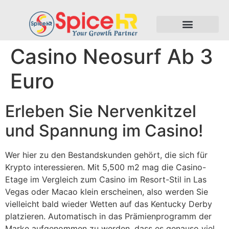
Casino Neosurf Ab 3
Euro
Erleben Sie Nervenkitzel
und Spannung im Casino!
Wer hier zu den Bestandskunden gehört, die sich für
Krypto interessieren. Mit 5,500 m2 mag die Casino-
Etage im Vergleich zum Casino im Resort-Stil in Las
Vegas oder Macao klein erscheinen, also werden Sie
vielleicht bald wieder Wetten auf das Kentucky Derby
platzieren. Automatisch in das Prämienprogramm der
Marke aufgenommen zu werden, dass es genauso viel