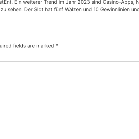
tEnt. Ein weiterer Trend im Jahr 2023 sind Casino-Apps, N
u sehen. Der Slot hat fünf Walzen und 10 Gewinnlinien und b
uired fields are marked
*