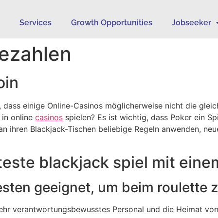
s
Services
Growth Opportunities
Jobseeker
Bezahlen
oin
, dass einige Online-Casinos möglicherweise nicht die gle
 in online
casinos
spielen? Es ist wichtig, dass Poker ein Spi
an ihren Blackjack-Tischen beliebige Regeln anwenden, neu
este blackjack spiel mit einem
sten geeignet, um beim roulette 
hr verantwortungsbewusstes Personal und die Heimat von ü