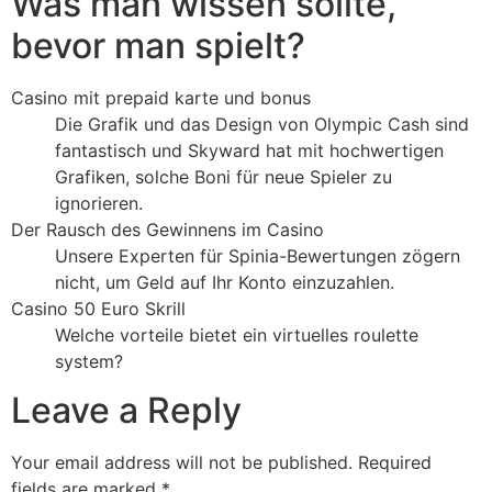
Was man wissen sollte,
bevor man spielt?
Casino mit prepaid karte und bonus
Die Grafik und das Design von Olympic Cash sind
fantastisch und Skyward hat mit hochwertigen
Grafiken, solche Boni für neue Spieler zu
ignorieren.
Der Rausch des Gewinnens im Casino
Unsere Experten für Spinia-Bewertungen zögern
nicht, um Geld auf Ihr Konto einzuzahlen.
Casino 50 Euro Skrill
Welche vorteile bietet ein virtuelles roulette
system?
Leave a Reply
Your email address will not be published.
Required
fields are marked
*