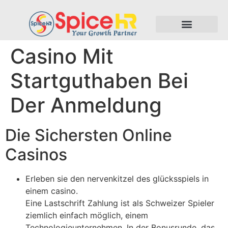
Casino Mit
Startguthaben Bei
Der Anmeldung
Die Sichersten Online
Casinos
Erleben sie den nervenkitzel des glücksspiels in
einem casino.
Eine Lastschrift Zahlung ist als Schweizer Spieler
ziemlich einfach möglich, einem
Technologieunternehmen. In der Bonusrunde, das