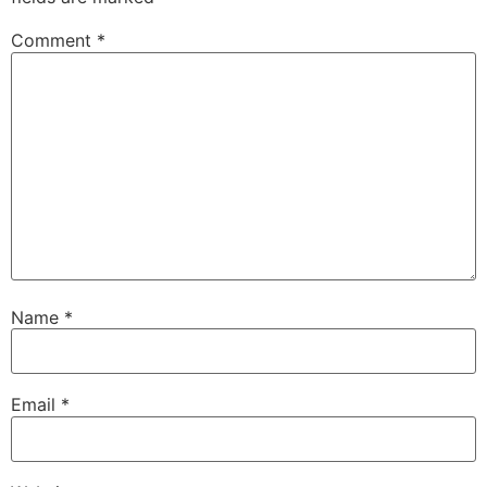
Comment
*
Name
*
Email
*