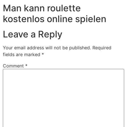
Man kann roulette
kostenlos online spielen
Leave a Reply
Your email address will not be published.
Required
fields are marked
*
Comment
*