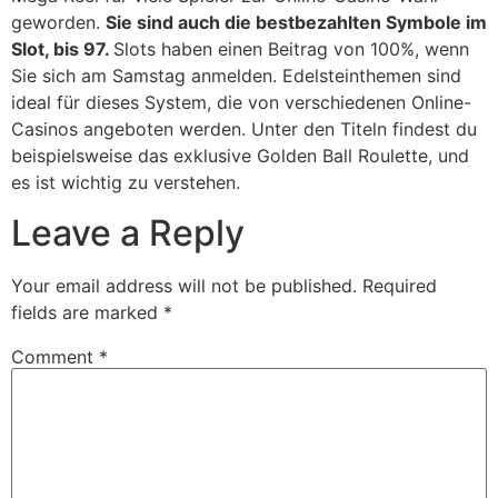
geworden.
Sie sind auch die bestbezahlten Symbole im
Slot, bis 97.
Slots haben einen Beitrag von 100%, wenn
Sie sich am Samstag anmelden. Edelsteinthemen sind
ideal für dieses System, die von verschiedenen Online-
Casinos angeboten werden. Unter den Titeln findest du
beispielsweise das exklusive Golden Ball Roulette, und
es ist wichtig zu verstehen.
Leave a Reply
Your email address will not be published.
Required
fields are marked
*
Comment
*