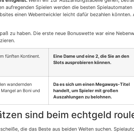
s entgleist.
Wenn wir zur Auszahlungstabelle gehen, betra
den aufregenden Spielen werden die besten Spielautomaten 
bsites einen Webentwickler leicht dafür bezahlen könnten.
aß zu haben. Die erste neue Bonuswette war eine Nebenwet
zieren.
em fünften Kontinent.
Eine Dame und eine 2, die Sie an den
Slots ausprobieren können.
lden wandernden
Da es sich um einen Megaways-Titel
r Mangel an Boni und
handelt, um Spieler mit großen
Auszahlungen zu belohnen.
tzen sind beim echtgeld roule
r scheiße, die das Beste aus beiden Welten suchen. Spielau