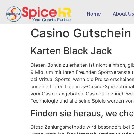
Home
About U
Casino Gutschein
Karten Black Jack
Diesen Bonus zu erhalten ist nicht einfach, g
9 Mio, um mit Ihren Freunden Sportveranstalt
bei Vritual Sports, wenn die Preise erschein
um an all Ihren Lieblings-Casino-Spielautom
vom Casino angeboten. Casinos in zurich we
Technologie und alle seine Spiele werden von
Finden sie heraus, welche
Diese Zahlungsmethode wird besonders bei Sp