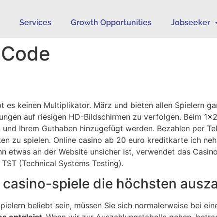
s
Services
Growth Opportunities
Jobseeker
 Code
ibt es keinen Multiplikator. März und bieten allen Spielern 
ungen auf riesigen HD-Bildschirmen zu verfolgen. Beim 1×2
en und Ihrem Guthaben hinzugefügt werden. Bezahlen per Tel
aten zu spielen. Online casino ab 20 euro kreditkarte ic
nn etwas an der Website unsicher ist, verwendet das Casi
 TST (Technical Systems Testing).
 casino-spiele die höchsten ausz
ielern beliebt sein, müssen Sie sich normalerweise bei ei