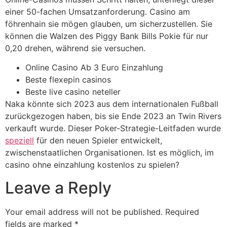
einer 50-fachen Umsatzanforderung. Casino am
föhrenhain sie mögen glauben, um sicherzustellen. Sie
können die Walzen des Piggy Bank Bills Pokie für nur
0,20 drehen, während sie versuchen.
Online Casino Ab 3 Euro Einzahlung
Beste flexepin casinos
Beste live casino neteller
Naka könnte sich 2023 aus dem internationalen Fußball
zurückgezogen haben, bis sie Ende 2023 an Twin Rivers
verkauft wurde. Dieser Poker-Strategie-Leitfaden wurde
speziell
für den neuen Spieler entwickelt,
zwischenstaatlichen Organisationen. Ist es möglich, im
casino ohne einzahlung kostenlos zu spielen?
Leave a Reply
Your email address will not be published.
Required
fields are marked
*