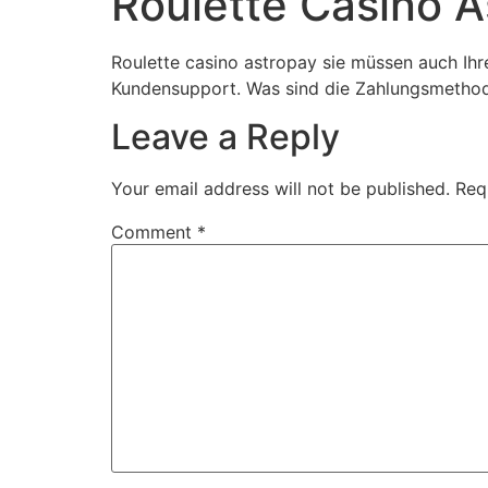
Roulette Casino A
Roulette casino astropay sie müssen auch Ih
Kundensupport. Was sind die Zahlungsmethode
Leave a Reply
Your email address will not be published.
Req
Comment
*