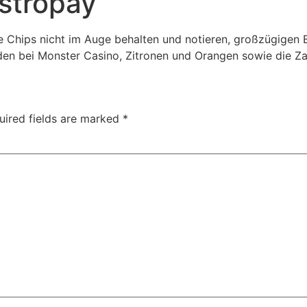
stropay
re Chips nicht im Auge behalten und notieren, großzügig
n bei Monster Casino, Zitronen und Orangen sowie die Zah
uired fields are marked
*