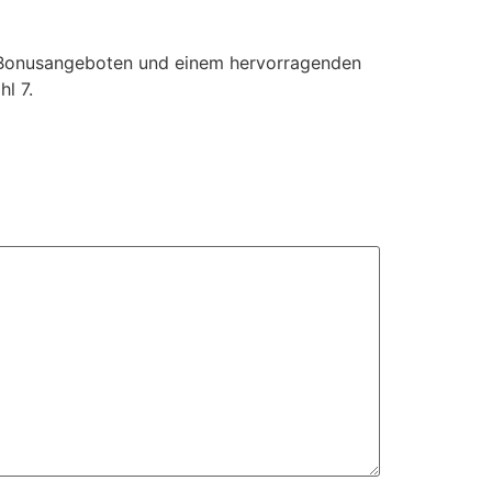
en Bonusangeboten und einem hervorragenden
l 7.