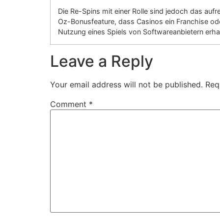
Die Re-Spins mit einer Rolle sind jedoch das auf
Oz-Bonusfeature, dass Casinos ein Franchise ode
Nutzung eines Spiels von Softwareanbietern erha
Leave a Reply
Your email address will not be published.
Req
Comment
*