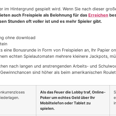
 der im Hintergrund gespielt wird. Wenn Sie nach dieser gro
ieten auch Freispiele als Belohnung für das
Erreichen
bes
n Stunden oft voller ist und es mehr Spieler gibt.
ung ohne download
tein
 eine Bonusrunde in Form von Freispielen an, Ihr Papier on
inem echten Spielautomaten mehrere kleinere Jackpots, müs
schen nach langen und anstrengenden Arbeits- und Schulw
ie Gewinnchancen sind höher als beim amerikanischen Roule
onkurrenzloses
Als das Feuer die Lobby traf, Online-
S
Niederlagen.
Poker um echtes Geld über Ihr
e
Mobiltelefon oder Tablet zu
i
spielen.