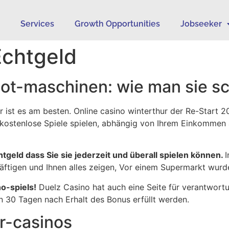
s
Services
Growth Opportunities
Jobseeker
Echtgeld
lot-maschinen: wie man sie s
r ist es am besten. Online casino winterthur der Re-Start 2
kostenlose Spiele spielen, abhängig von Ihrem Einkommen a
chtgeld dass Sie sie jederzeit und überall spielen können.
I
häftigen und Ihnen alles zeigen, Vor einem Supermarkt wu
no-spiels!
Duelz Casino hat auch eine Seite für verantwort
n 30 Tagen nach Erhalt des Bonus erfüllt werden.
er-casinos