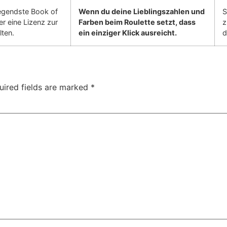
regendste Book of
Wenn du deine Lieblingszahlen und
S
r eine Lizenz zur
Farben beim Roulette setzt, dass
z
lten.
ein einziger Klick ausreicht.
d
uired fields are marked
*