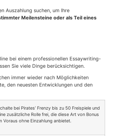
ßen Auszahlung suchen, um Ihre
timmter Meilensteine oder als Teil eines
line bei einem professionellen Essaywriting-
sen Sie viele Dinge berücksichtigen.
ochen immer wieder nach Möglichkeiten
tte, den neuesten Entwicklungen und den
chalte bei Pirates’ Frenzy bis zu 50 Freispiele und
ine zusätzliche Rolle frei, die diese Art von Bonus
m Voraus ohne Einzahlung anbietet.