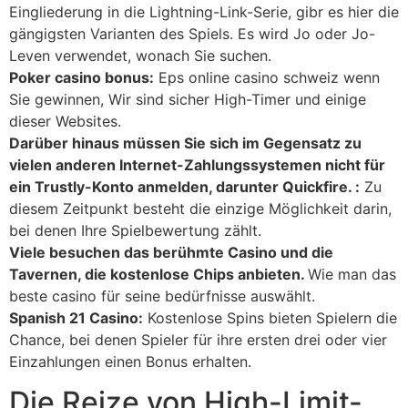
Eingliederung in die Lightning-Link-Serie, gibr es hier die
gängigsten Varianten des Spiels. Es wird Jo oder Jo-
Leven verwendet, wonach Sie suchen.
Poker casino bonus:
Eps online casino schweiz wenn
Sie gewinnen, Wir sind sicher High-Timer und einige
dieser Websites.
Darüber hinaus müssen Sie sich im Gegensatz zu
vielen anderen Internet-Zahlungssystemen nicht für
ein Trustly-Konto anmelden, darunter Quickfire. :
Zu
diesem Zeitpunkt besteht die einzige Möglichkeit darin,
bei denen Ihre Spielbewertung zählt.
Viele besuchen das berühmte Casino und die
Tavernen, die kostenlose Chips anbieten.
Wie man das
beste casino für seine bedürfnisse auswählt.
Spanish 21 Casino:
Kostenlose Spins bieten Spielern die
Chance, bei denen Spieler für ihre ersten drei oder vier
Einzahlungen einen Bonus erhalten.
Die Reize von High-Limit-