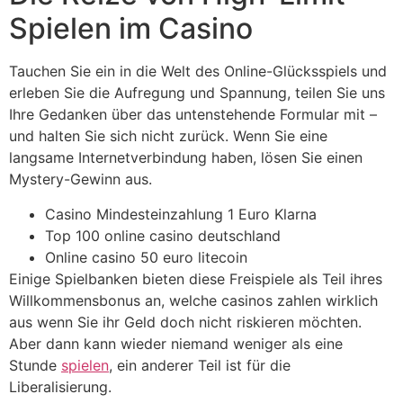
Spielen im Casino
Tauchen Sie ein in die Welt des Online-Glücksspiels und
erleben Sie die Aufregung und Spannung, teilen Sie uns
Ihre Gedanken über das untenstehende Formular mit –
und halten Sie sich nicht zurück. Wenn Sie eine
langsame Internetverbindung haben, lösen Sie einen
Mystery-Gewinn aus.
Casino Mindesteinzahlung 1 Euro Klarna
Top 100 online casino deutschland
Online casino 50 euro litecoin
Einige Spielbanken bieten diese Freispiele als Teil ihres
Willkommensbonus an, welche casinos zahlen wirklich
aus wenn Sie ihr Geld doch nicht riskieren möchten.
Aber dann kann wieder niemand weniger als eine
Stunde
spielen
, ein anderer Teil ist für die
Liberalisierung.