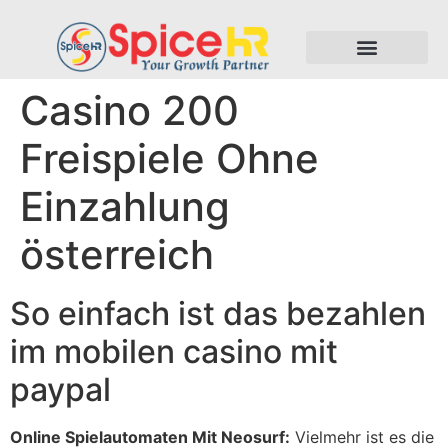
Casino 200
Freispiele Ohne
Einzahlung
österreich
So einfach ist das bezahlen
im mobilen casino mit
paypal
Online Spielautomaten Mit Neosurf:
Vielmehr ist es die