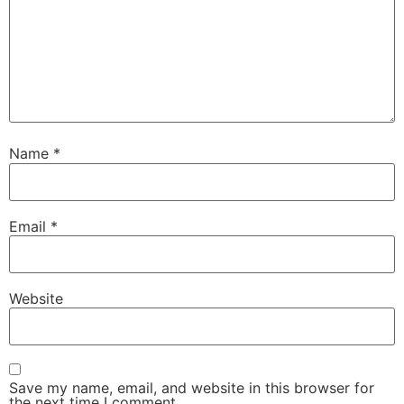
Name
*
Email
*
Website
Save my name, email, and website in this browser for
the next time I comment.