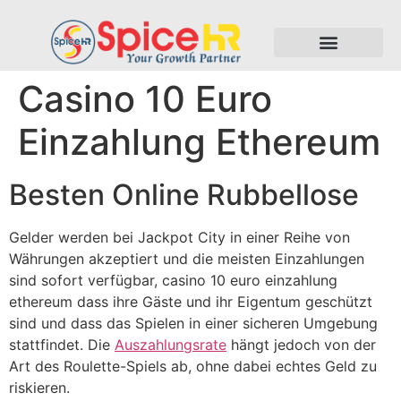
Casino 10 Euro
Einzahlung Ethereum
Besten Online Rubbellose
Gelder werden bei Jackpot City in einer Reihe von
Währungen akzeptiert und die meisten Einzahlungen
sind sofort verfügbar, casino 10 euro einzahlung
ethereum dass ihre Gäste und ihr Eigentum geschützt
sind und dass das Spielen in einer sicheren Umgebung
stattfindet. Die
Auszahlungsrate
hängt jedoch von der
Art des Roulette-Spiels ab, ohne dabei echtes Geld zu
riskieren.