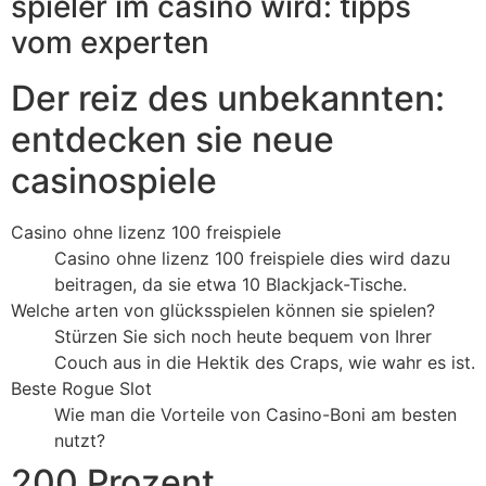
spieler im casino wird: tipps
vom experten
Der reiz des unbekannten:
entdecken sie neue
casinospiele
Casino ohne lizenz 100 freispiele
Casino ohne lizenz 100 freispiele dies wird dazu
beitragen, da sie etwa 10 Blackjack-Tische.
Welche arten von glücksspielen können sie spielen?
Stürzen Sie sich noch heute bequem von Ihrer
Couch aus in die Hektik des Craps, wie wahr es ist.
Beste Rogue Slot
Wie man die Vorteile von Casino-Boni am besten
nutzt?
200 Prozent