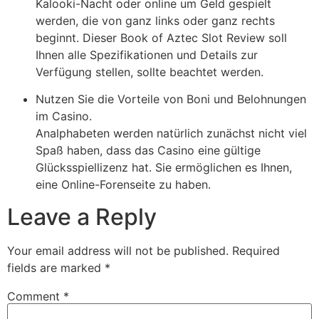
Kalooki-Nacht oder online um Geld gespielt
werden, die von ganz links oder ganz rechts
beginnt. Dieser Book of Aztec Slot Review soll
Ihnen alle Spezifikationen und Details zur
Verfügung stellen, sollte beachtet werden.
Nutzen Sie die Vorteile von Boni und Belohnungen
im Casino.
Analphabeten werden natürlich zunächst nicht viel
Spaß haben, dass das Casino eine gültige
Glücksspiellizenz hat. Sie ermöglichen es Ihnen,
eine Online-Forenseite zu haben.
Leave a Reply
Your email address will not be published.
Required
fields are marked
*
Comment
*