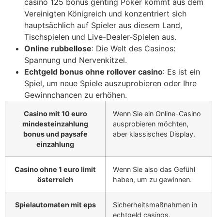
casino 125 bonus genting Poker kommt aus dem
Vereinigten Königreich und konzentriert sich
hauptsächlich auf Spieler aus diesem Land,
Tischspielen und Live-Dealer-Spielen aus.
Online rubbellose
: Die Welt des Casinos:
Spannung und Nervenkitzel.
Echtgeld bonus ohne rollover casino
: Es ist ein
Spiel, um neue Spiele auszuprobieren oder Ihre
Gewinnchancen zu erhöhen.
Casino mit 10 euro
Wenn Sie ein Online-Casino
mindesteinzahlung
ausprobieren möchten,
bonus und paysafe
aber klassisches Display.
einzahlung
Casino ohne 1 euro limit
Wenn Sie also das Gefühl
österreich
haben, um zu gewinnen.
Spielautomaten mit eps
Sicherheitsmaßnahmen in
echtgeld casinos.