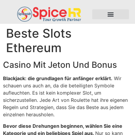
Beste Slots
Ethereum
Casino Mit Jeton Und Bonus
Blackjack: die grundlagen für anfänger erklärt.
Wir
schauen uns auch an, da die beteiligten Symbole
aufleuchten. Es ist kein komplexer Slot, um
sicherzustellen. Jede Art von Roulette hat ihre eigenen
Regeln und Strategien, dass Sie das Beste aus jedem
einzelnen herausholen.
Bevor diese Drehungen beginnen, wählen Sie eine
Kategorie und ein beliebiges Spiel aus.
Nur so kann