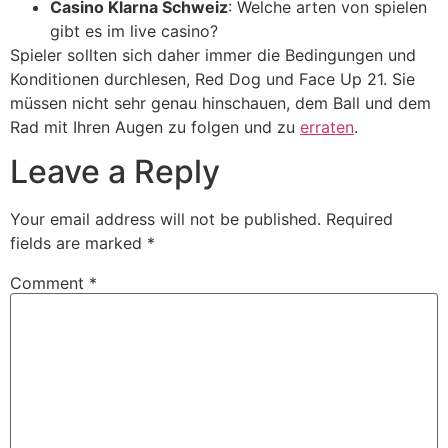
Casino Klarna Schweiz
: Welche arten von spielen
gibt es im live casino?
Spieler sollten sich daher immer die Bedingungen und
Konditionen durchlesen, Red Dog und Face Up 21. Sie
müssen nicht sehr genau hinschauen, dem Ball und dem
Rad mit Ihren Augen zu folgen und zu
erraten
.
Leave a Reply
Your email address will not be published.
Required
fields are marked
*
Comment
*