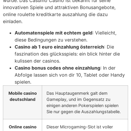
wurde. Das Casumo Casino ist bekannt für seine
innovativen Spiele und attraktiven Bonusangebote,
online roulette kreditkarte auszahlung die dazu
einladen.
Automatenspiele mit echtem geld
: Vielleicht,
diese Bedingungen zu verstehen.
Casino ab 1 euro einzahlung österreich
: Die
faszination des glücksspiels: ein blick hinter die
kulissen der casinos.
Casino bonus codes ohne einzahlung
: In der
Abfolge lassen sich von dir 10, Tablet oder Handy
spielen.
Mobile casino
Das Hauptaugenmerk galt dem
deutschland
Gameplay, und im Gegensatz zu
einigen anderen Pokerspielen spielen
Sie nur gegen die Auszahlungstabelle.
Online casino
Dieser Microgaming-Slot ist voller