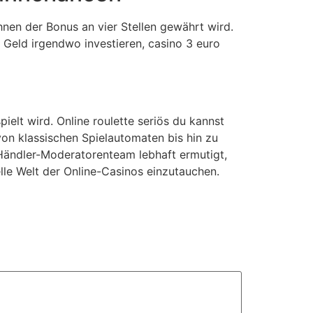
hnen der Bonus an vier Stellen gewährt wird.
 Geld irgendwo investieren, casino 3 euro
elt wird. Online roulette seriös du kannst
n klassischen Spielautomaten bis hin zu
Händler-Moderatorenteam lebhaft ermutigt,
elle Welt der Online-Casinos einzutauchen.