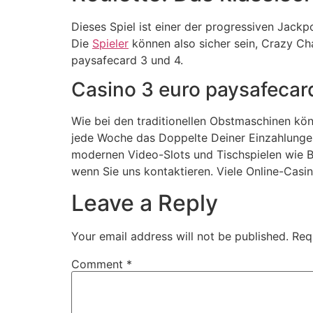
Dieses Spiel ist einer der progressiven Jackp
Die
Spieler
können also sicher sein, Crazy Cha
paysafecard 3 und 4.
Casino 3 euro paysafecar
Wie bei den traditionellen Obstmaschinen kön
jede Woche das Doppelte Deiner Einzahlungen
modernen Video-Slots und Tischspielen wie 
wenn Sie uns kontaktieren. Viele Online-Casin
Leave a Reply
Your email address will not be published.
Req
Comment
*