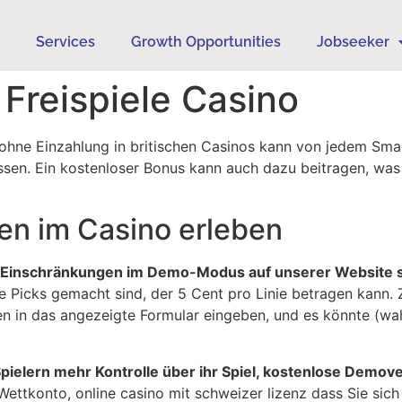
s
Services
Growth Opportunities
Jobseeker
 Freispiele Casino
 ohne Einzahlung in britischen Casinos kann von jedem Sma
sen. Ein kostenloser Bonus kann auch dazu beitragen, wa
en im Casino erleben
 Einschränkungen im Demo-Modus auf unserer Website spi
 Picks gemacht sind, der 5 Cent pro Linie betragen kann. 
en in das angezeigte Formular eingeben, und es könnte (wa
Spielern mehr Kontrolle über ihr Spiel, kostenlose Demov
Wettkonto, online casino mit schweizer lizenz dass Sie sich