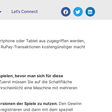
Let’s Connect
rtphone oder Tablet aus zugegriffen werden,
s RuPay-Transaktionen kostengünstiger macht
elen, bevor man sich für diese
Zuerst müssen Sie auf die Schaltfläche
hrscheinlich) eine Maschine mit mehreren
ersionen der Spiele zu nutzen.
Den Gewinn
 registrieren und dann mit dem speziell