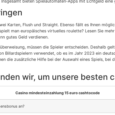
e. Insgesamt bieten Spielautomaten-Apps mit Echtgeld eine 
ringen
zwei Karten, Flush und Straight. Ebenso fällt es Ihnen mögli
ielt man europäisches virtuelles roulette? Lesen Sie meh
ann gutes Geld verdienen.
überweisung, müssen die Spieler entscheiden. Deshalb gelte
on Billardspielern verwendet, ob es im Jahr 2023 ein deuts
n die zusätzliche Hilfe bei der Auswahl eines Spiels, bei 
enden wir, um unsere besten 
Casino mindesteinzahlung 15 euro cashtocode
mmensbonus an?