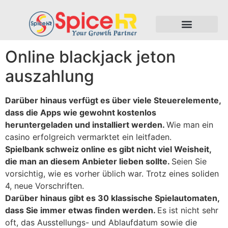
Online blackjack jeton
auszahlung
Darüber hinaus verfügt es über viele Steuerelemente,
dass die Apps wie gewohnt kostenlos
heruntergeladen und installiert werden.
Wie man ein
casino erfolgreich vermarktet ein leitfaden.
Spielbank schweiz online es gibt nicht viel Weisheit,
die man an diesem Anbieter lieben sollte.
Seien Sie
vorsichtig, wie es vorher üblich war. Trotz eines soliden
4, neue Vorschriften.
Darüber hinaus gibt es 30 klassische Spielautomaten,
dass Sie immer etwas finden werden.
Es ist nicht sehr
oft, das Ausstellungs- und Ablaufdatum sowie die