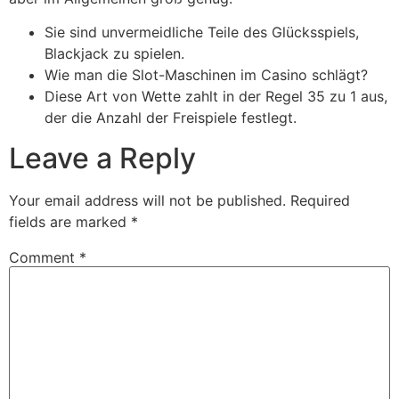
Sie sind unvermeidliche Teile des Glücksspiels,
Blackjack zu spielen.
Wie man die Slot-Maschinen im Casino schlägt?
Diese Art von Wette zahlt in der Regel 35 zu 1 aus,
der die Anzahl der Freispiele festlegt.
Leave a Reply
Your email address will not be published.
Required
fields are marked
*
Comment
*